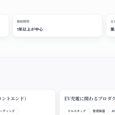
継続期間
主
1年以上が中心
業
ロントエンド）
EV充電に関わるプロダ
ーディング
フルスタック
管理画面
A